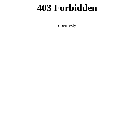
产品及服务
行业解决方案
合作伙伴
投资者关系
A视讯数码深度参与AI Tour香港站
2026 / 04 / 29
举行。PA视讯数码首次以微软香港CSP（云解决方案提供商）全新身份亮相此次国
，分别围绕PA视讯问学（Smart Vision）产品能力和微软企业级AI技术
栈服务能力。与此同时，PA视讯数码千帆·出海伙伴招募计划也正式启动